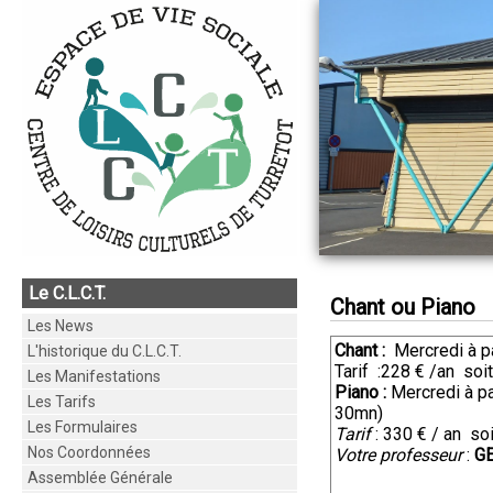
Le C.L.C.T.
Chant ou Piano
Les News
Chant :
Mercredi à p
L'historique du C.L.C.T.
Tarif :228 € /an soi
Les Manifestations
Piano :
Mercredi à pa
Les Tarifs
30mn)
Les Formulaires
Tarif
: 330 € / an soi
Nos Coordonnées
Votre professeur
:
G
Assemblée Générale