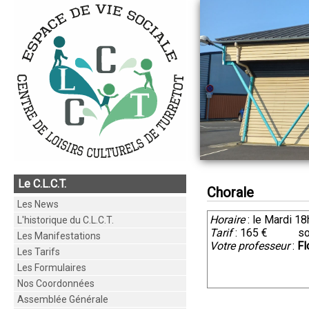
Le C.L.C.T.
Chorale
Les News
Horaire
: le Mardi 1
L'historique du C.L.C.T.
Tarif
: 165 € soit 
Les Manifestations
Votre professeur
:
Fl
Les Tarifs
Les Formulaires
Nos Coordonnées
Assemblée Générale