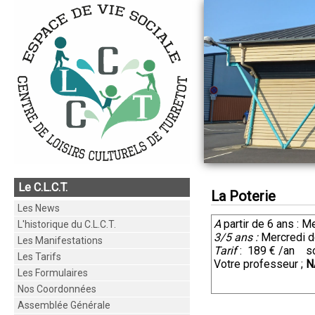
Le C.L.C.T.
La Poterie
Les News
A
partir de 6 ans :
L'historique du C.L.C.T.
3/5 ans :
Mercredi d
Les Manifestations
Tarif
: 189 € /an so
Les Tarifs
Votre professeur ;
N
Les Formulaires
Nos Coordonnées
Assemblée Générale