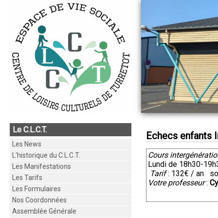
Le C.L.C.T.
Echecs enfants In
Les News
Cours intergénératio
L'historique du C.L.C.T.
Lundi de 18h30-19
Les Manifestations
Tarif
: 132€ / an soi
Les Tarifs
Votre professeur
:
Cy
Les Formulaires
Nos Coordonnées
Assemblée Générale